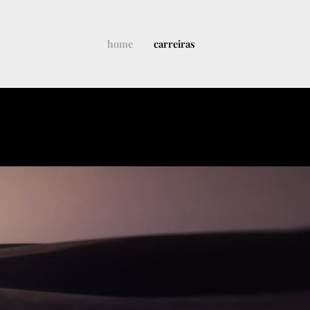
home
carreiras